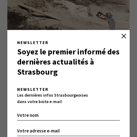
NEWSLETTER
Soyez le premier informé des
dernières actualités à
Strasbourg
Sarcophages voyageurs
NEWSLETTER
Les dernières infos Strasbourgeoises
Les sarcophages découverts en 2018 et 2019 par
dans votre boite e-mail
Frédéric Colin et son équipe étaient complètement
enterrés dans un remblai de construction alors que
l’usage en Egypte antique aurait voulu qu’ils soient
déposés dans des pièces vides à l’intérieur de