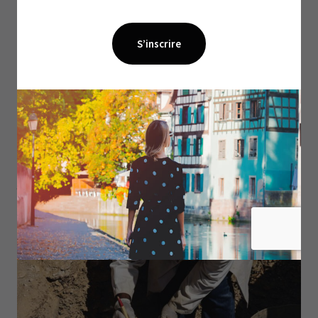
monuments funéraires.
Autre point important, ces sarcophages et leurs
momies n’ont pas été découverts dans leur tombe
d’origine. En attestent, le fait qu’ils datent d’une
époque plus ancienne que la couche archéologique
dans laquelle ils ont été trouvés, des traces
prouvant que l’une des fermetures a été forcée ainsi
que la datation des linceuls sans doute plus récente
que celle des momies.
«
Nous sommes donc face à une inhumation multiple
puisque plusieurs corps ont été retrouvés au même
endroit, secondaire puisqu’il ne s’agit pas du premier
lieu de sépulture et simultanée dans la mesure où les
sarcophages ont été ré-enterrés au même moment.
»