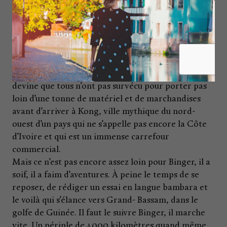
routes, l’un n’allant pas sans l’autre. Il redessine le
monde, rien que ça. En février 1887, il quitte
Bamako en grand équipage et met le cap vers le
nord-ouest. Un périple d’une année entière avec sa
caravane composée de guides et de porteurs, de
pisteurs et de cuisiniers, ses dixhuit ânes dont on
devine que tous n’ont pas survécu pour porter pas
loin d’une tonne de matériel et de marchandises
avant d’arriver à Kong, ville mythique du nord-
ouest d’un pays qui ne s’appelle pas encore la Côte
d’Ivoire et qui est un immense carrefour
commercial.
Mais ce n’est pas encore assez loin pour Binger, il a
soif, il a faim d’aventures. À peine le temps de se
reposer, de rédiger un essai en langue bambara et
le voilà qui s’élance vers Grand- Bassam, dans le
golfe de Guinée. Il faut le suivre Binger, il marche
vite. Un périple de 4000 kilomètres quand même