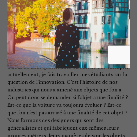
couleur, etc., ce n’est pas une recette que l’on
applique lorsque l’on fait du design, c’est plutôt une
façon de penser, de questionner le monde qui nous
entoure. Le reste, c’est de la technique.
Concrètement, si l’on veut manipuler un logiciel,
cela s’apprend en deux mois, mais ça ne doit rester
qu’un outil ; cela ne nous dit pas ce que l’on doit
dessiner, ça c’est nous qui devons l’apprendre, c’est
à nous de nous questionner en amont. Par exemple,
actuellement, je fais travailler mes étudiants sur la
question de l’innovation. C’est l’histoire de nos
industries qui nous a amené aux objets que l’on a.
On peut donc se demander si l’objet a une finalité ?
Est-ce que la voiture va toujours évoluer ? Est-ce
que l’on n’est pas arrivé à une finalité de cet objet ?
Nous formons des designers qui sont des
généralistes et qui fabriquent eux-mêmes leurs
propres métiers, leurs manières de voir les objets