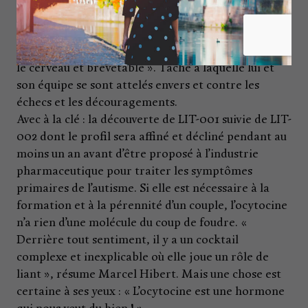
Pour y pallier, il fallait trouver « une molécule qui la
mime, qui soit “petite”, stable, capable d’atteindre
le cerveau et brevetable ». Tâche à laquelle lui et
son équipe se sont attelés envers et contre les
échecs et les découragements.
Avec à la clé : la découverte de LIT-001 suivie de LIT-
002 dont le profil sera affiné et décliné pendant au
moins un an avant d’être proposé à l’industrie
pharmaceutique pour traiter les symptômes
primaires de l’autisme. Si elle est nécessaire à la
formation et à la pérennité d’un couple, l’ocytocine
n’a rien d’une molécule du coup de foudre. «
Derrière tout sentiment, il y a un cocktail
complexe et inexplicable où elle joue un rôle de
liant », résume Marcel Hibert. Mais une chose est
certaine à ses yeux : « L’ocytocine est une hormone