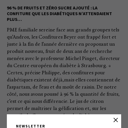
96 % DE FRUITS ET ZÉRO SUCRE AJOUTÉ : LA
CONFITURE QUE LES DIABÉTIQUES N’ATTENDAIENT
PLUS…
PME familiale sereine face aux grands groupes tels
qu’Andros, les Confitures Beyer ont frappé fort et
juste à la fin de l’année dernière en proposant un
produit nouveau, fruit de deux ans de recherche
menées avec le professeur Michel Pinget, directeur
du Centre européen du diabète à Strasbourg. «
Certes, précise Philippe, des confitures pour
diabétiques existent déjà,mais elles contiennent de
l’aspartam, de l’eau et du moût de raisin. De notre
côté, nous avons poussé à 96 % la quantité de fruits,
c’est ce qui nous différencie. Le jus de citron
permet de maîtriser la gélification et, sur les
conseils du Centre européen du diabète, nous avons
opté pour le sucralose, un sucre de synthèse sans
NEWSLETTER