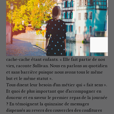
guère à ce stade que le centre Leclerc de Rivétoile
qui le propose.
Qu’à cela ne tienne, le temps fera son oeuvre et les
« Fruits à tartiner » trouveront leur place dans les
rayons des plus petites surfaces citadines où
l’espace est compté. Philippe et ses fils en sont
persuadés.
Issus de la 5e génération, ceux-ci sont passés par
tous les postes d’une entreprise où ils jouaient à
cache-cache étant enfants. « Elle fait partie de nos
vies, raconte Sullivan. Nous en parlons au quotidien
et sans barrière puisque nous avons tous le même
but et le même statut ».
Tous disent leur besoin d’un métier qui « fait sens ».
Et quoi de plus important que d’accompagner en
douceur et en saveur le premier repas de la journée
? En témoignent la quinzaine de messages
dispensés au revers des couvercles des confitures