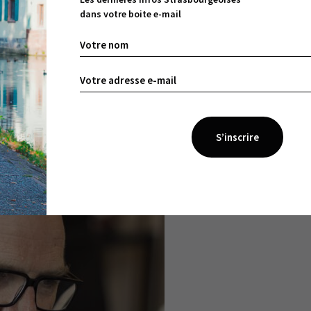
és et l’Etat se doit bien sûr de fortement les soutenir,
dans votre boite e-mail
e ou la subvention. L’exemple de la réussite d’Ariane est
moyen terme sont énormes dès lors que l’argent public sa
t en effet de levier, qui s’occupe de tous les fonds et fonds
tie prenante à travers France 2030.