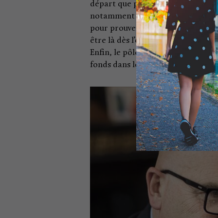
départ que peu d’investisseurs priv
notamment via la commande publiqu
pour prouver que les retombées à 
être là dès l’origine des projets.
Enfin, le pôle fond d’investissemen
fonds dans lesquels l’État est par