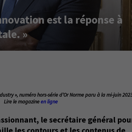
nnovation est la réponse à
ale. »
ndustry », numéro hors-série d’Or Norme paru à la mi-juin 2023
Lire le magazine
en ligne
ssionnant, le secrétaire général pou
ille les contours et les contenus de