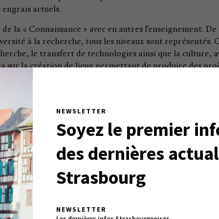
 engrais actuels.
r de la « Connaissance » avec en autres l’enseignement. De
niversité à la recherche, tous les niveaux sont représentés. 
herche, le transfert de technologies ainsi que la culture, a
a sur la création de lieux permettant de produire des pro
re française puisse s’exporter partout dans le monde, via p
re du jeu vidéo qui est très développée dans notre pays, n
 grands talents.
NEWSLETTER
Soyez le premier in
détailler…
des dernières actual
uveraineté numérique, le cloud, l’IA, le cyber et le métavers
s aussi la souveraineté électronique, les cheaps de forte
Strasbourg
 Ce quatrième pôle comporte la souveraineté robotique, c
evant nous. Le cinquième pôle, nous l’avons nommé « Nouvel
, l’exploration des fonds sous-marins et tout l’univers du
NEWSLETTER
éral assez loin devant nous, par nature ils ne mobilisent 
Les dernières infos Strasbourgeoises