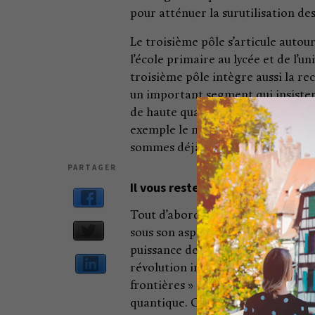
pour atténuer la surutilisation des
Le troisième pôle s’articule autou
l’école primaire au lycée et de l’u
troisième pôle intègre aussi la rec
un important segment qui insister
de haute qualité pour que la cultu
exemple le métavers. Avec la cultu
sommes déjà riches en matière de
PARTAGER
Il vous reste trois pôles à nous 
Tout d’abord, il y a celui de la so
sous son aspect technologique, mai
puissance de calcul, par exemple.
révolution industrielle qui est d
frontières » : il comprend l’Espace
quantique. Ces univers sont en gén