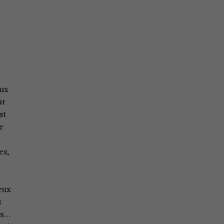
aux
ut
st
e
es,
deux
s
es…