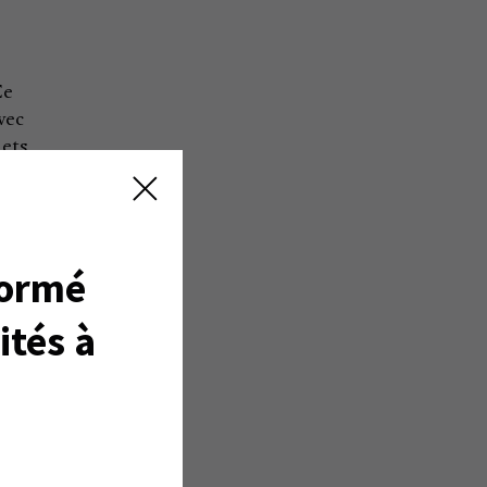
Ce
vec
jets
ar
ous
formé
ités à
ette
les
au