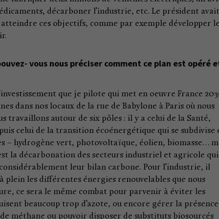
dicaments, décarboner l’industrie, etc. Le président avai
 atteindre ces objectifs, comme par exemple développer l
r.
pouvez- vous nous préciser comment ce plan est opéré e
l’investissement que je pilote qui met en oeuvre France 203
es dans nos locaux de la rue de Babylone à Paris où nous
travaillons autour de six pôles : il y a celui de la Santé,
puis celui de la transition écoénergétique qui se subdivise
s – hydrogène vert, photovoltaïque, éolien, biomasse… m
est la décarbonation des secteurs industriel et agricole qui
onsidérablement leur bilan carbone. Pour l’industrie, il
r à plein les différentes énergies renouvelables que nous
ture, ce sera le même combat pour parvenir à éviter les
uisent beaucoup trop d’azote, ou encore gérer la présence
e de méthane ou pouvoir disposer de substituts biosourcés