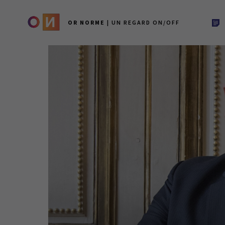
OR NORME
| UN REGARD ON/OFF