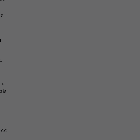
t
es
t
0.
 en
ais
 de