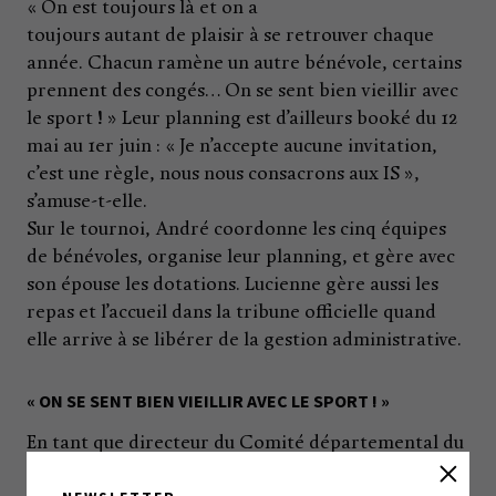
« On est toujours là et on a
toujours autant de plaisir à se retrouver chaque
année. Chacun ramène un autre bénévole, certains
prennent des congés… On se sent bien vieillir avec
le sport ! » Leur planning est d’ailleurs booké du 12
mai au 1er juin : « Je n’accepte aucune invitation,
c’est une règle, nous nous consacrons aux IS »,
s’amuse-t-elle.
Sur le tournoi, André coordonne les cinq équipes
de bénévoles, organise leur planning, et gère avec
son épouse les dotations. Lucienne gère aussi les
repas et l’accueil dans la tribune officielle quand
elle arrive à se libérer de la gestion administrative.
« ON SE SENT BIEN VIEILLIR AVEC LE SPORT ! »
En tant que directeur du Comité départemental du
tennis, André s’affaire également pour accueillir les