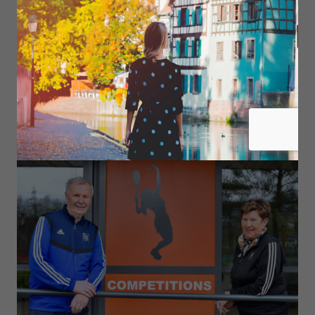
grandes joueuses comme Lindsay Davenport, alors
numéro 1 mondiale, Steffi Graff ou Amélie
Mauresmo. « Quand elle est venue, on a dû doubler
la sécurité. Elle a souhaité visiter le vignoble haut-
rhinois, nous avons géré ! »
S’ils envisagent de passer le relais, on a du mal à
imaginer les IS sans le couple Haass, sa générosité
et son énergie légendaires…