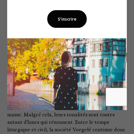
appelée tour octogonale. Elles accompagnent
notamment les baptêmes, mariages et décès des
paroissiens. Parmi la famille de bronze qui
surplombe la place, on entend la populaire
Zehnerglock (fonderie Matthieu Edel), qui
perpétue une coutume strasbourgeoise depuis 1786.
Le tintement de 22h encourageait, entre autres, à
couvrir le feu afin d’éviter les risques d’incendie.
Pour le plaisir de l’ouïe, prenez le temps d’écouter
l’identité sonore des clochers environnants.
Quasimodo affirmerait qu’« aujourd’hui est un bon
jour pour essayer » (Le Bossu de Notre-Dame). La
régression des offices et des cultes affaiblit la
compréhension de ce moyen de communication de
masse. Malgré cela, leurs tonalités sont toutes
autant d’âmes qui résonnent. Entre le temps
liturgique et civil, la société Voegelé continue donc