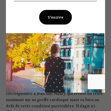
ces conversations ? Que seront les images ?
»
Et au final, «
de bout en bout ce fut une découverte
heureuse. Jamais je ne me suis senti trahi
», dit-il en
revenant sur ce «moment magique» où après avoir
évoqué l’épisode la folie de Nietzsche , Simone et
lui se sont en même temps souvenu d’un même film :
Le Cheval de Turin
réalisé par le Hongrois Belá
Tarr.
Le portait d’un penseur au quotidien
De ces images belles et fortes jaillira le titre du
documentaire, «L’homme ce vieil animal malade»,
écho d’une célèbre citation de Nietzsche. Il semble
correspondre à Jean-Luc Nancy qui écrivit un texte
saisissant sur sa greffe cardiaque mais va bien au
delà de cette condition particulière. Il s’agit ici