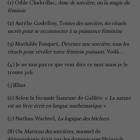
(1) Odile Chabrillac,
Ame de sorcière, ou la magie du
féminin
(2) Aurélie Godefroy, T
outes des sorcièrs, 60 rituels
sacrés pour se reconnecter à sa puissance féminine
(3) Mathilde Fouquet,
Devenez une sorcière, tous les
rituels pour révéler votre féminin puissant.
Voilà…
(4) Je ne sais pas ce que veut dire ce mot mais je le
trouve joli.
(5)Elias
(6) Selon la formule fameuse de Galilée: «
La nature
est un livre écrit en langue mathématique
»
(7) Nathan Wachtel,
La logique des bûchers
(8) Ou
Marteau des sorcières
, manuel de
démonologie écrit par les dominicains Heinrich