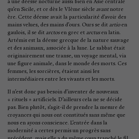
à une déesse nocturne aussi bien en Asie centrale
qu’en Sicile, et ce dès le VIème siècle
avant
notre
ère. Cette déesse avait la particularité d’avoir des
mains velues, des mains d’ours. Ours se dit
artio
en
gaulois, il se dit
arctos
en grec et
arctus
en latin.
Artémis est la déesse grecque de la nature sauvage
et des animaux, associée à la lune. Le sabbat était
originairement une transe, un voyage mental, via
une figure animale, dans le monde des morts. Ces
femmes, les sorcières, étaient ainsi les
intermédiaires entre les vivants et les morts.
Il n’est donc pas besoin d’inventer de nouveaux
« rituels » artificiels. D’ailleurs cela ne se décide
pas. Bien plutôt, s’agit-il de prendre la mesure de
croyances qui nous ont constitués sans même que
nous en ayons conscience. L’entrée dans la
modernité a certes permis un progrès sans
précédent, mais elle a du même coup tranché le fil