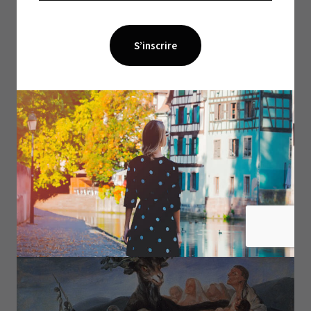
femme chrétienne, elle sera souvent veuve, âgée et
sans enfants. Pour peu qu’elle ait un oeil qui dise
merde à l’autre et son affaire est entendue. On ne
manquera donc pas de bonnes âmes pour dénoncer
aux autorité celles dont on voudra se débarrasser.
La délation est une tradition bien établie en France.