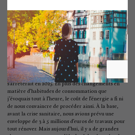
comme la nôtre, d’après notre Conseil.
Ce qui aurait pu être peut-être plus efficace, c’est
de monter un collectif d’artisans et de chefs
d’entreprise victimes de ces pratiques, mais
l’expérience montre qu’il ne faut pas se leurrer, je
ne crois pas trop à cette action de solidarité entre
commerçants.
Nous avons donc vendu notre affaire et nous avons
déjà informé nos clients que notre activité
s’arrêterait en 2025. En plus des changements en
matière d’habitudes de consommation que
j’évoquais tout à l’heure, le coût de l’énergie a fi ni
de nous convaincre de procéder ainsi. À la base,
avant la crise sanitaire, nous avions prévu une
enveloppe de 3 à 5 millions d’euros de travaux pour
tout rénover. Mais aujourd’hui, il y a de grandes