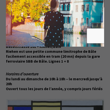
départ l’essai Réalité naturelle et réalité abstraite,
formulé par Mondrian en 1919/1920 sur le mode du
dialogue pour y exposer ses considérations et ses
réflexions sur l’abstraction dans l’art.
FONDATION BEYELER
Jusqu’au 9 octobre 2022
Baselstrasse 101 – Riehen/Bâle
Riehen est une petite commune limitrophe de Bâle
facilement accessible en tram (20 mn) depuis la gare
ferroviaire SBB de Bâle. Lignes 1 + 8
Horaires d’ouverture
Du lundi au dimanche de 10h à 18h – le mercredi jusqu’à
20h
Ouvert tous les jours de l’année, y compris jours fériés