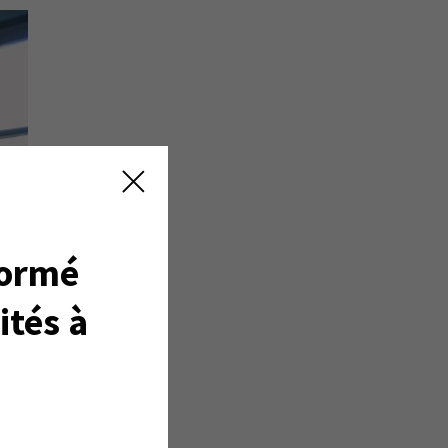
formé
ités à