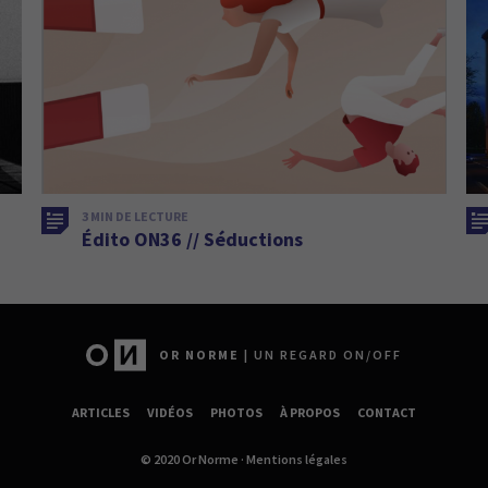
3 MIN DE LECTURE
Édito ON36 // Séductions
OR NORME
| UN REGARD ON/OFF
ARTICLES
VIDÉOS
PHOTOS
À PROPOS
CONTACT
© 2020 Or Norme ·
Mentions légales