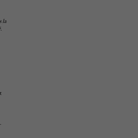
 la
.
t
-