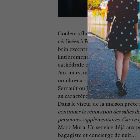
Couleurs flashy, fresques murales
réalisées à Furdenheim… Chacune 
brin excentrique capable de marqu
Entièrement rénovée, la salle de p
cathédrale offre un moment de dou
Aux murs, une fresque monumental
nombreux – VIP passés par ici. De
Serrault ou Jean d’Ormesson, tous 
au caractère bien trempé !
Dans le viseur de la maison prête à
continuer la rénovation des salles d
personnes supplémentaires. Car ce qui
Marc Mura. Un service déjà aux pet
bagagiste et concierge de nuit…