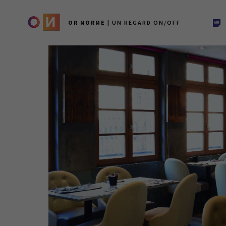
OR NORME
| UN REGARD ON/OFF