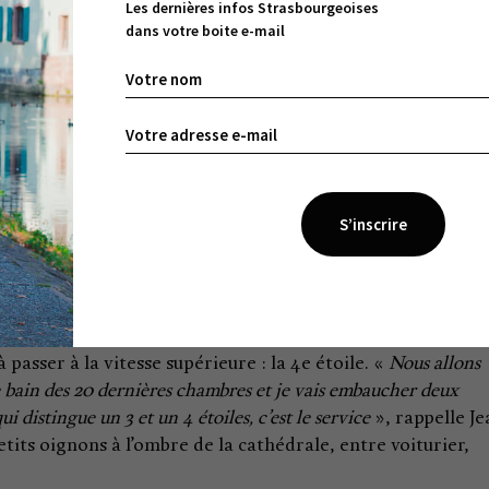
Les dernières infos Strasbourgeoises
dans votre boite e-mail
 reprises dans les panneaux de douche, vasques en verrerie
des 30 chambres déjà rénovées en jette par sa décoratio
er les esprits et d’emporter dans un univers onirique.
etit-déjeuner avec son point de vue idyllique sur la
ceur dans des tons gris avec un buffet totalement repens
e mais aussi des photos de la cathédrale… ou des –
 Juliette Gréco à Michel Drucker en passant par Michel
ont laissé un mot tendre voire subjugué sur cet hôtel fami
 passer à la vitesse supérieure : la 4e étoile. «
Nous allons
e bain des 20 dernières chambres et je vais embaucher deux
 distingue un 3 et un 4 étoiles, c’est le service
», rappelle Je
its oignons à l’ombre de la cathédrale, entre voiturier,