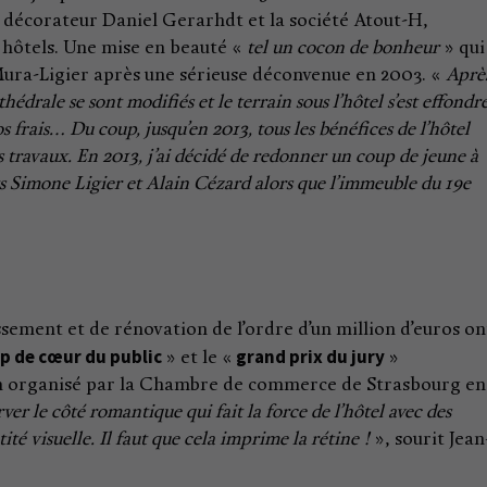
e décorateur Daniel Gerarhdt et la société Atout-H,
s hôtels. Une mise en beauté «
tel un cocon de bonheur
» qui
Mura-Ligier après une sérieuse déconvenue en 2003. «
Après
thédrale se sont modifiés et le terrain sous l’hôtel s’est effondré
s frais… Du coup, jusqu’en 2013, tous les bénéfices de l’hôtel
 travaux. En 2013, j’ai décidé de redonner un coup de jeune à
 Simone Ligier et Alain Cézard alors que l’immeuble du 19e
sement et de rénovation de l’ordre d’un million d’euros on
p de cœur du public
grand prix du jury
» et le «
»
n organisé par la Chambre de commerce de Strasbourg en
er le côté romantique qui fait la force de l’hôtel avec des
ité visuelle. Il faut que cela imprime la rétine !
», sourit Jean