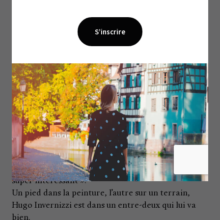
pour notre galerie ou que ce n’est pas notre style…
»
Quand il est sur les routes avec son club, le finaliste
de la Coupe de France 2024 joint souvent l’utile à
l’agréable. « À Ostende qui est connu pour l’art
justement, je me suis levé plus tôt afin de me
balader. Avant un déplacement, je checke sur
internet ce qu’il y a à voir. À Monaco, je me suis
rendu dans une galerie proche de notre hôtel. » Au
lendemain d’un match, il n’est pas rare non plus
qu’il ajoute quelques kilomètres à son compteur
pour se rendre dans des foires d’art ou rencontrer
des artistes. « Pour David Bruce, on est allé à Liège,
dans son atelier voir comment il travaille, c’est
super intéressant ».
Un pied dans la peinture, l’autre sur un terrain,
Hugo Invernizzi est dans un entre-deux qui lui va
bien.