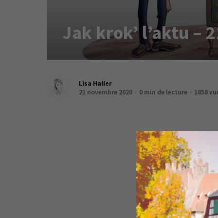
Jak krok’ l’aktu –
Lisa Haller
21 novembre 2020
0 min de lecture
1858 vu