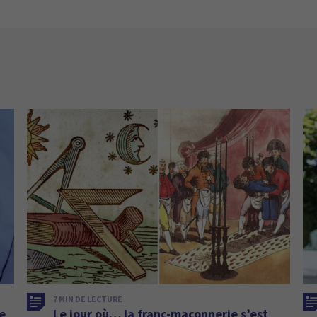
7 MIN DE LECTURE
de
Le jour où… la franc-maçonnerie s’est