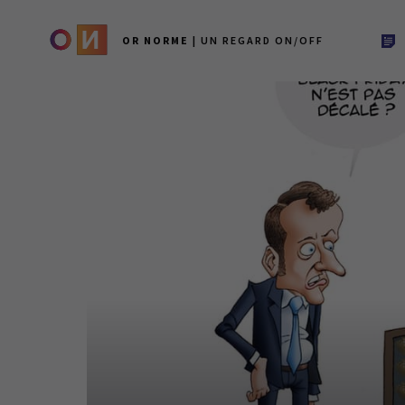
OR NORME
| UN REGARD ON/OFF