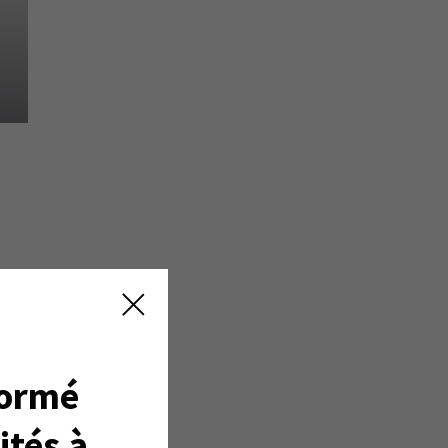
formé
ités à