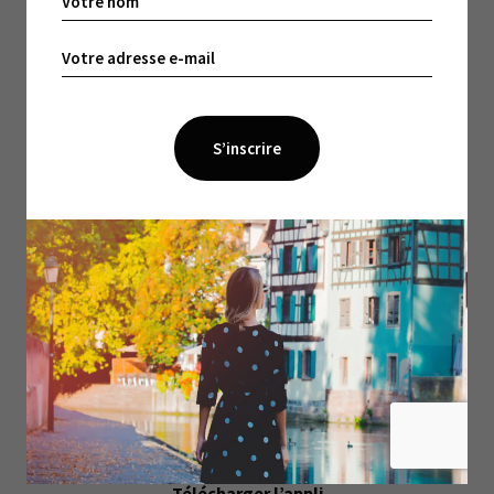
l’entreprise : « Nous souhaitons aider à la création
du souvenir, cela peut être le livre de ses vacances,
de sa première rentrée, les modèles sont
modifiables. L’idée, c’est de créer une collection. » «
Derrière, il y a un enjeu de construction de
l’identité de l’enfant, ajoute Auriane. Si les photos
ne sont pas imprimées, elles restent dans le Cloud.
Nos parents ont peu de photos d’eux petits… »
Alors qu’aujourd’hui, plus que jamais, on palpe ce
besoin de retour au réel, à l’objet : « A la
transmission aussi, confie Régis. Là, on propose un
objet que l’on est fier de montrer à son enfant, à
papy-mamy… » Une idée ingénieuse suivie et
soutenue par Semia, Alsace Active, Tango&Scan, la
BPI… Preuve qu’immortaliser des souvenirs reprend
tout son sens aujourd’hui.
Télécharger l’appli