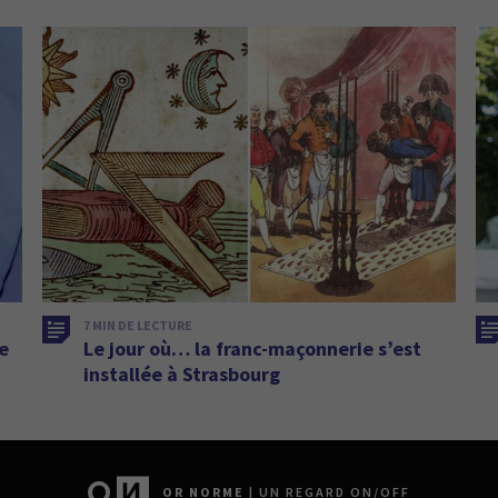
7 MIN DE LECTURE
de
Le jour où… la franc-maçonnerie s’est
installée à Strasbourg
OR NORME
| UN REGARD ON/OFF