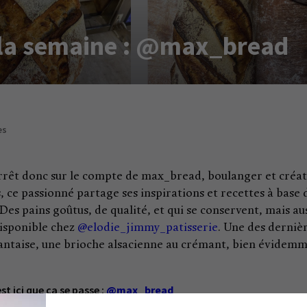
 la semaine : @max_bread
es
arrêt donc sur le compte de max_bread, boulanger et créa
, ce passionné partage ses inspirations et recettes à base 
es pains goûtus, de qualité, et qui se conservent, mais au
disponible chez
@elodie_jimmy_patisserie
. Une des derniè
ntaise, une brioche alsacienne au crémant, bien évidem
t ici que ça se passe :
@max_bread