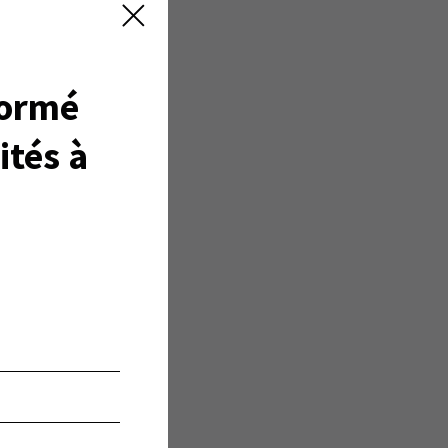
formé
ités à