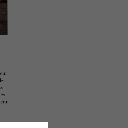
teur
de
ssi
res
ment