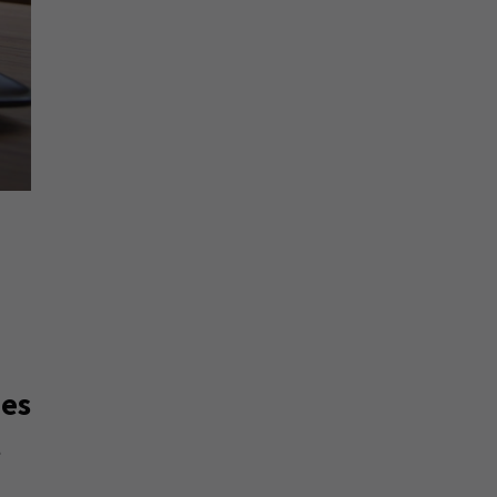
ées
t