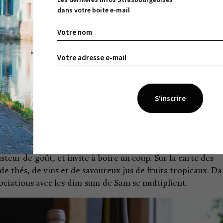
oûter, notamment ces crêpes vapeur, qui évoquent à Sam d
dans votre boite e-mail
ai
les tables des assiettes colorées selon les suggestions du jo
 lovées dans des caissons en bambou. Le chouchou des
 crevettes.
Une association particulièrement
iété de dim sum ; imaginez un genre de ravioli en forme de
 la photo, la bouchée agrémentée d’une feuille de
ce épicée et la texture ferme des crevettes, le tout enfer
t est délicieusement addictif. Une pointe de sauce soja et
teur de goût, et invite à boire un coup. Sur la carte des
de thés, de vins et de savoureux jus de fruits tropicaux. D
ssociations avec les dim sum de Sam se multiplient.