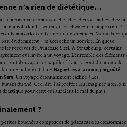
enne n’a rien de diététique…
r, nous avons pris soin de chercher des victuailles chez un
et un chocolatier. La wurst et le schwaezbrot apportent à
nes et la sensation de farniente de vacances. Même la soup
à-bas, évidemment – m’accroche un sourire. En quête
s les réserves de Princesse Sissi. À Strasbourg, certains
aysement qui invite à un voyage. L’ensemble des éléments 
mettent d’envoyer les papilles à l’autre bout du monde le
Baguettes à la main, j’ai goûté
 fait une halte en Chine.
um Sam.
Un voyage étonnamment raffiné ! Les
uvant du thé. Ceci dit, j’ai préféré les imaginer non loin
 drastique pour ceux qui auraient le mal du pays.
finalement ?
e petites bouchées composées de pâtes farcies consommée