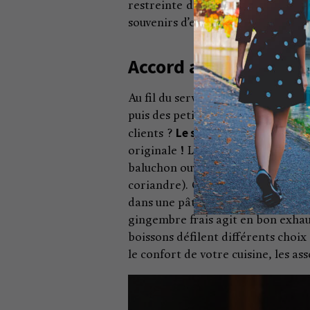
restreinte donne envie de tout g
souvenirs d’enfance.
Accord avec les siu m
Au fil du service apparaissent sur 
puis des petites bouchées vapeurs
Le siu mai au porc et aux
clients ?
originale ! Le siu mai est une var
baluchon ouvert sur le dessus (sur
coriandre). On y découvre une far
dans une pâte délicate. Le résulta
gingembre frais agit en bon exhaus
boissons défilent différents choix 
le confort de votre cuisine, les a