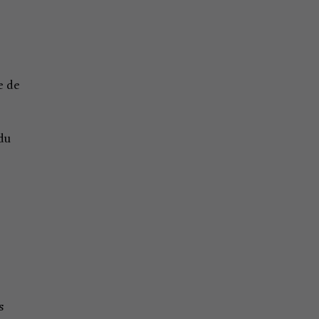
e de
du
s