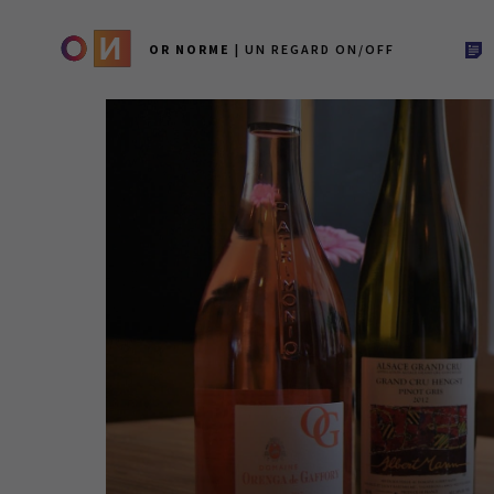
OR NORME
| UN REGARD ON/OFF