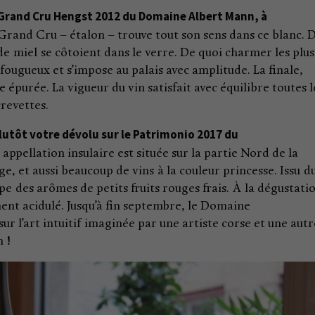
is Grand Cru Hengst 2012 du Domaine Albert Mann, à
 Grand Cru – étalon – trouve tout son sens dans ce blanc. 
e miel se côtoient dans le verre. De quoi charmer les plus
fougueux et s’impose au palais avec amplitude. La finale,
e épurée. La vigueur du vin satisfait avec équilibre toutes l
crevettes.
lutôt votre dévolu sur le Patrimonio 2017 du
appellation insulaire est située sur la partie Nord de la
e, et aussi beaucoup de vins à la couleur princesse. Issu d
pe des arômes de petits fruits rouges frais. À la dégustati
ment acidulé. Jusqu’à fin septembre, le Domaine
ur l’art intuitif imaginée par une artiste corse et une autr
 !