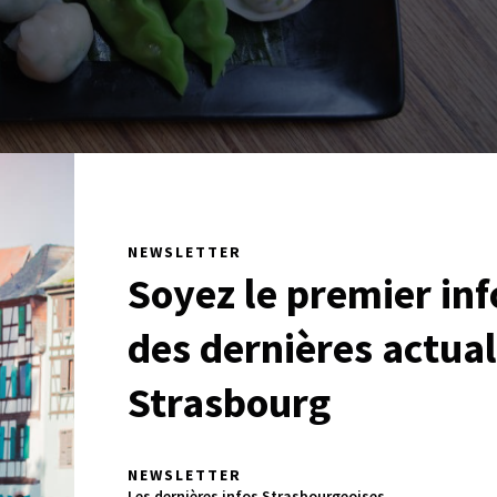
lle, me parle de sa cuisine avec le cœur. Suite à une
NEWSLETTER
sée dans les dim sum à Hong Kong, elle amorce en avril 2
Soyez le premier in
asbourg. Avec la volonté de partager des goûts traditionne
ccumule les fidèles, composés majoritairement de jeunes
des dernières actual
égétariens. L’utilisation de farine de riz et de tapioca, en
e intolérance au gluten. Dans tous les cas, Sam est
Strasbourg
une poignée de main par-là ; elle veille sur la qualité des
Midi et soir l’ambiance est convivi
 la réaction des affamés.
 présente les membres de la petite équipe.
Dans la petite
NEWSLETTER
invités à un moment de partage. Une carte volontairement
Les dernières infos Strasbourgeoises