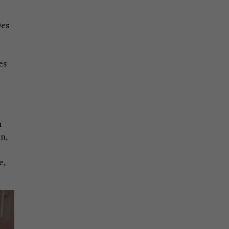
Des
es
u
on,
e,