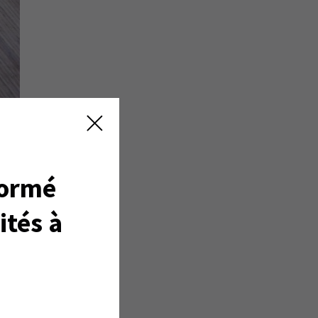
017
formé
ls
ités à
tre
ale,