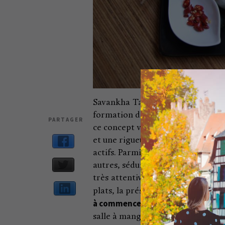
Savankha Tanovan (Sam), ici chez e
formation dans une école spéciali
PARTAGER
ce concept vapeur asiatique à Str
et une rigueur imprenable, elle a
actifs. Parmi eux, une poignée de v
autres, séduit aussi ceux ayant un
très attentive. Un bonjour par-ci, 
plats, la présentation soignée, et
à commencer par cette ardoise qui
salle à manger, les clients sont 