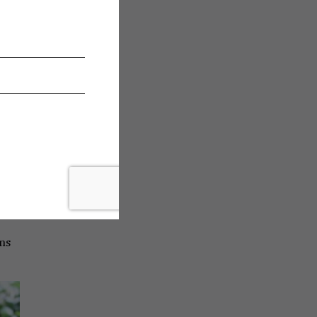
es
ur,
mé
ans