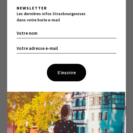
chanter cocorico !
NEWSLETTER
Les dernières infos Strasbourgeoises
dans votre boite e-mail
je suggère le Saint-Peray du
Toujours en France,
Domaine du Tunnel 2016.
Issu des côtes du Rhône
septentrionales et du cépage roussanne, ce blanc
présente de délicats arômes d’abricot, d’amande et
de frangipane. Ceux pour qui la galette des rois n’a