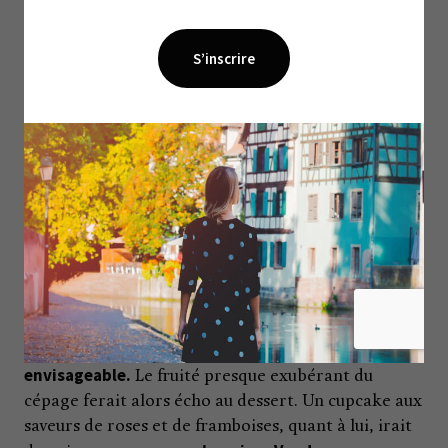
Et avec le cupcake ?
Les parfaits accords mets & vins avec les desserts
sont très difficiles à atteindre.
C’est que l’équilibre
des sucres et des acidités entre le solide et le
liquide est une gymnastique complexe. Afin d’éviter
les mauvaises surprises, optez pour un cupcake aux
arômes délicats et naturels. Un petit gâteau au
citron, par exemple, présente deux textures
différentes (consistance du gâteau et crémeux du
glaçage) sans parler que le parfum du citron
Un muscat portant la
monopolise les papilles.
mention Vendanges Tardives serait une option
envisageable.
Le fruité presque exubérant du
cépage ferait alors écho au dessert. Un cupcake aux
saveurs de roses et de framboises, quant à lui, irait