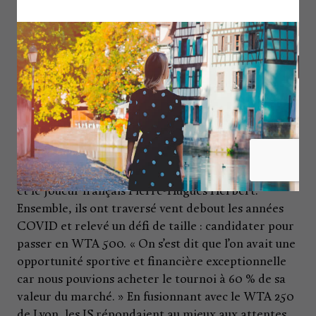
D’année en année, l’hospitalité grandit faisant des
IS un événement incontournable pour l’écosystème
régional.
En 2019, Denis Naegelen, qui venait de vendre
Quarterback un an auparavant, n’est pas satisfait
de la co-gestion du tournoi avec ses repreneurs. Il
convainc alors assez facilement trois autres
passionnés de tennis de la région de racheter le
tournoi : Jérôme Fechter, fondateur de Karanta,
Christophe Schalk, PDG de Mediarun – Top Music
et le joueur français Pierre-Hugues Herbert.
Ensemble, ils ont traversé vent debout les années
COVID et relevé un défi de taille : candidater pour
passer en WTA 500. « On s’est dit que l’on avait une
opportunité sportive et financière exceptionnelle
car nous pouvions acheter le tournoi à 60 % de sa
valeur du marché. » En fusionnant avec le WTA 250
de Lyon, les IS répondaient au mieux aux attentes