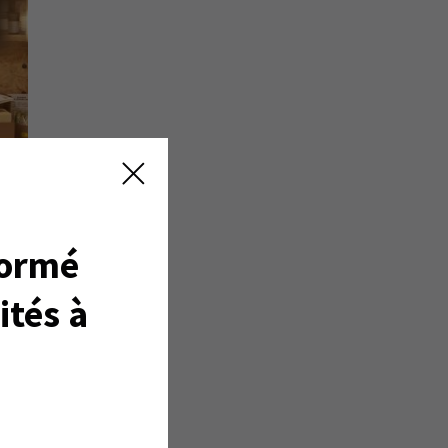
formé
ités à
tion