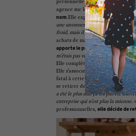
personnelle puis pour son entourag
elle décide d
agence sur le déclin,
nom
.Elle expérimente de nombreu
une savonnerie, ça paraissait un pe
froid, mais il y a 8 ans, personne ne s
achats de matières premières a
apporte le premier coup dur
: «
J’a
m’étais pas versée 1 centime !
».
Elle complète son parcours avec d
Elle s’associe avec un fidèle clie
fatal à cette première entreprise 
se retirer de celle-ci. «
Comme dans 
a été le plus dur, ça n’a pas été d’a
entreprise qui n’est plus la mienne.
»
elle décide de 
professionnelles,