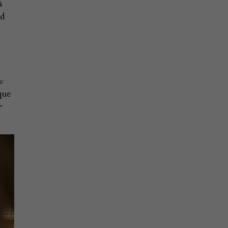
̀
id
 «
ique
r