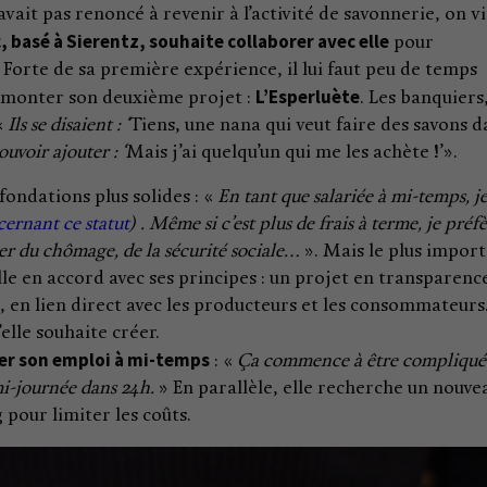
vait pas renoncé à revenir à l’activité de savonnerie, on v
 basé à Sierentz, souhaite collaborer avec elle
pour
orte de sa première expérience, il lui faut peu de temps
L’Esperluète
et monter son deuxième projet :
. Les banquiers
«
Ils se disaient : ‘
Tiens, une nana qui veut faire des savons d
ouvoir ajouter : ‘
Mais j’ai quelqu’un qui me les achète !’».
fondations plus solides : «
En tant que salariée à mi-temps, j
cernant ce statut
) . Même si c’est plus de frais à terme, je préfe
er du chômage, de la sécurité sociale…
». Mais le plus impor
aille en accord avec ses principes : un projet en transparenc
 en lien direct avec les producteurs et les consommateurs
elle souhaite créer.
er son emploi à mi-temps
: «
Ça commence à être compliqué
i-journée dans 24h.
» En parallèle, elle recherche un nouve
 pour limiter les coûts.