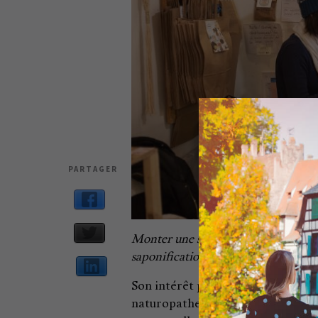
PARTAGER
Monter une savonnerie, ça paraissa
saponification à froid, mais il y a 8 
Son intérêt pour la slow cosmétiqu
naturopathe, reconvertie à 50 an