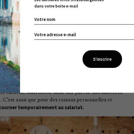
e. Alors sollicitée en tant que graphiste free-lance dans 
dans votre boite e-mail
e se consacrer à la savonnerie, en se lançant sous son prop
x statuts. D’abord en auto-entrepreneur, en 2010 : «
Mont
u improbable. Maintenant, on entend parler de saponification a
avait ce que c’était
». Puis en SARL, lorsque le volume de se
Mais comme souvent, le cap de la deuxième année
ugmente.
i blêmi à la vue du chèque qu’il fallait faire au RSI, alors que je
es formations et stages professionnels, obligatoires ou no
nt qu’elle forme. Leurs divergences de vision apporteront le 
: Maud s’oppose alors à l’utilisation de son nom, et décide 
toute création, on s’investit énormément dans son projet. Ce
rrêter l’activité, mais d’avoir laissé une part de moi dans cette
. C’est ainsi que pour des raisons personnelles et
retourner temporairement au salariat.