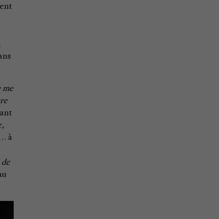
ient
,
ans
e me
̀re
tant
e,
… à
 de
au