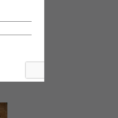
une
re
er
̀
s
 ne
n.
coup
de
 qui