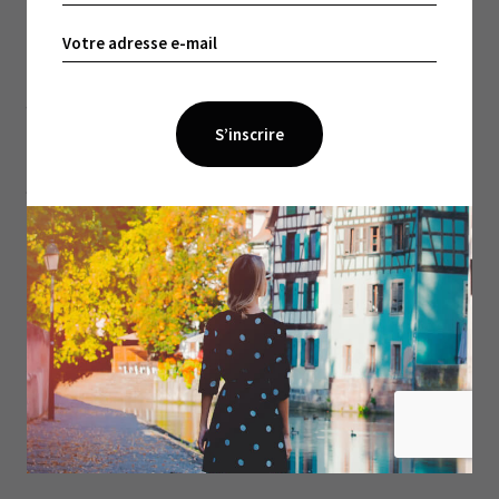
Ces gens, qui, quand il leur reste du courage et de
la dignité, défilent dans la rue avec un gilet jaune,
loin des préoccupations des « dominants » : «
Un
gouvernement ne leur cause jamais de problèmes de
digestion, un gouvernement ne leur broie jamais le dos,
un gouvernement ne les pousse jamais vers la mer. La
politique ne change pas leur vie, ou si peu… Pour les
dominants, le plus souvent, la politique est une
question esthétique : une manière de se penser, une
manière de voir le monde, de construire sa personne.
Pour nous, c’était vivre ou mourir
», écrit Édouard
Louis, qui avait tout vu avant tout le monde, dans ce
petit livre d’une beauté brutale.
Vivre, parfois, c’est mourir peu à peu dans le silence
du monde. Voilà ce que dit Qui a tué mon père et le
théâtre est le meilleur lieu du crime pour
l’entendre.