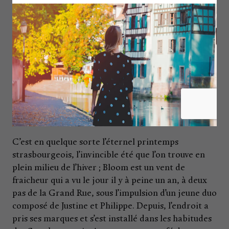
Bloom
C’est en quelque sorte l’éternel printemps
strasbourgeois, l’invincible été que l’on trouve en
plein milieu de l’hiver ; Bloom est un vent de
fraicheur qui a vu le jour il y à peine un an, à deux
pas de la Grand Rue, sous l’impulsion d’un jeune duo
composé de Justine et Philippe. Depuis, l’endroit a
pris ses marques et s’est installé dans les habitudes