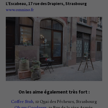
L’Escabeau, 17 rue des Drapiers, Strasbourg
www.omnino.fr
On les aime également très fort :
Coffee Stub
, 12 Quai des Pêcheurs, Strasbourg
Oh my Goodness
, 13 Rue de la 1ère Armée,