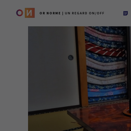
OR NORME
| UN REGARD ON/OFF