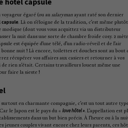
te hôtel capsule
u voyageur égaré (ou au
salaryman
ayant raté son dernier
l capsule
. Là on s’éloigne de la tradition, c’est même plutôt
e modique (dont vous vous acquittez via un distributeur
sser la nuit dans une sorte de chambre froide cosy. 2 mèt
psule est équipée d’une télé, d’un radio-réveil et de l’air
bonne nuit ! Là encore, toilettes et douches sont au bout 
rrez récupérer vos affaires aux casiers et retourner à vos
 de rien n’était. Certains travailleurs louent même une
r faire la sieste !
el
t surtout en charmante compagnie, c’est un tout autre typ
love hôtel »
 Car le Japon est le pays du «
. L’appellation est p
établissements dans un but bien précis. À l’heure ou à la nui
es jeunes couples vivant encore chez leurs parents, ces hôt