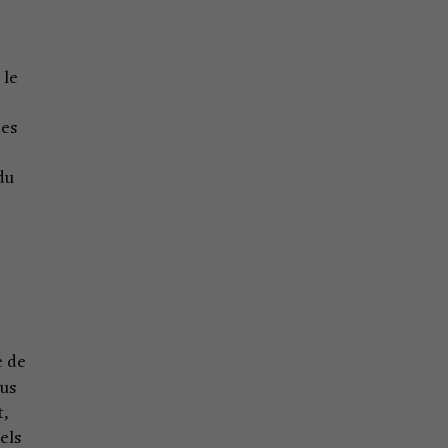
 le
res
du
e de
lus
t,
els