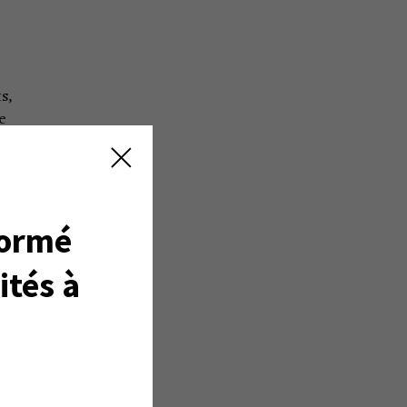
s,
e
ut
 de
formé
ités à