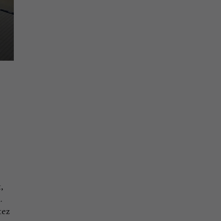
,
.
tez