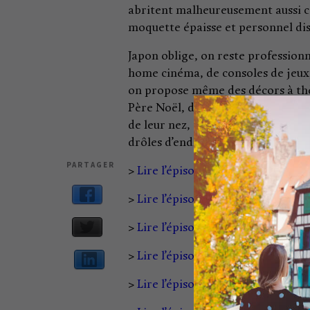
abritent malheureusement aussi ce
moquette épaisse et personnel discr
Japon oblige, on reste professionn
home cinéma, de consoles de jeux,
on propose même des décors à thèm
Père Noël, de quoi combler tous le
de leur nez, on peut imaginer que
drôles d’endroits à la nuit tombée
PARTAGER
>
Lire l’épisode 1
>
Lire l’épisode 2
>
Lire l’épisode 3
>
Lire l’épisode 4
>
Lire l’épisode 5