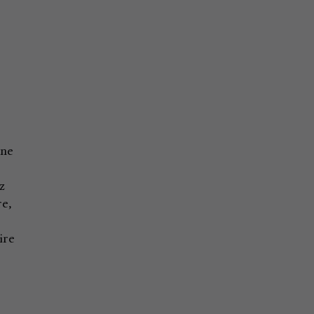
une
z
re,
ire