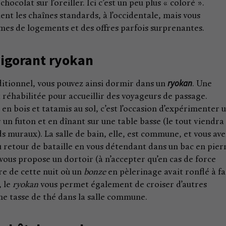
 chocolat sur l’oreiller. Ici c’est un peu plus « coloré ».
nt les chaînes standards, à l’occidentale, mais vous
es de logements et des offres parfois surprenantes.
vigorant ryokan
ryokan
aditionnel, vous pouvez ainsi dormir dans un
. Une
éhabilitée pour accueillir des voyageurs de passage.
n bois et tatamis au sol, c’est l’occasion d’expérimenter 
 un futon et en dînant sur une table basse (le tout viendra
s muraux). La salle de bain, elle, est commune, et vous ave
u retour de bataille en vous détendant dans un bac en pier
 vous propose un dortoir (à n’accepter qu’en cas de force
e de cette nuit où un
bonze
en pèlerinage avait ronflé à fa
, le
ryokan
vous permet également de croiser d’autres
ne tasse de thé dans la salle commune.