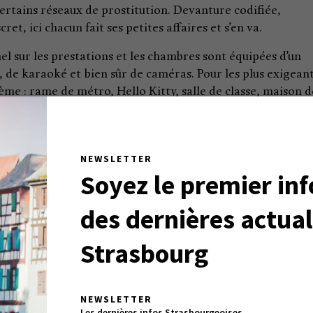
rtains réseaux de prostitution. Devanture codifiée,
et, ici chacun fait ses petites affaires et s’en va.
el sur les prestations et les chambres sont équipées d’un
 de karaoké et bien sûr de caméras. Pour les plus exigeant
e : rame de métro, Hello Kitty, salle de classe, maison d
s fantasmes ! Avec les Jeux Olympiques qui pointent le bo
 certains visiteurs qui débarqueront à Tokyo finiront dans
 …
NEWSLETTER
Soyez le premier in
des dernières actual
Strasbourg
NEWSLETTER
Les dernières infos Strasbourgeoises