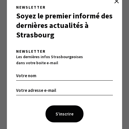
>
Lire l’épisode 14
NEWSLETTER
Soyez le premier informé des
>
Lire l’épisode 15
dernières actualités à
>
Lire l’épisode 16
Strasbourg
>
Lire l’épisode 17
NEWSLETTER
>
Lire l’épisode 18
Les dernières infos Strasbourgeoises
dans votre boite e-mail
>
Lire l’épisode 19
>
Lire l’épisode 20
>
Lire l’épisode 21
>
Lire l’épisode 22
>
Lire l’épisode 23
>
Lire l’épisode 24