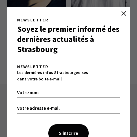
NEWSLETTER
Soyez le premier informé des
Formule OR PAIR
Formule Or NORME
dernières actualités à
€
100,00
€
50,00
Strasbourg
Ajouter au panier
Ajouter au panier
NEWSLETTER
Les dernières infos Strasbourgeoises
dans votre boite e-mail
À LIRE ÉGALEMENT :