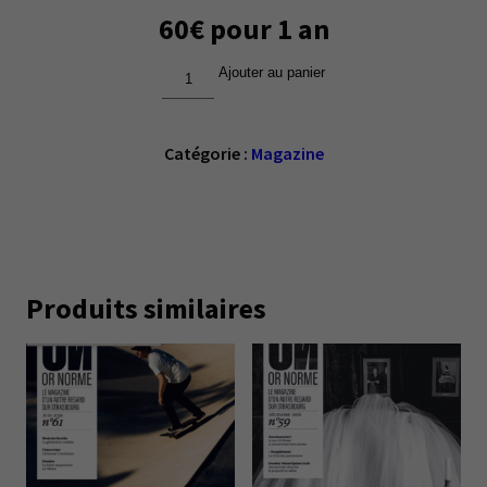
60€ pour 1 an
Ajouter au panier
quantité
de
Formule
Catégorie :
Magazine
OR
DU
COMMUN
Produits similaires