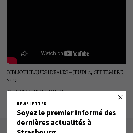
BIBLIOTHEQUES IDEALES – JEUDI 14 SEPTEMBRE
2017
OLIVIER & JEAN ROLIN
GAETAN & PAUL BRIZZI / DENIS LAVANT
NEWSLETTER
Soyez le premier informé des
dernières actualités à
Strasbourg