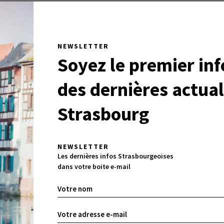
 Trautmann évoque dans notre grand entretien, son passa
ville, au poste de maire de Strasbourg et partage avec Je
sées comme son actualité de femme politique encore engag
NEWSLETTER
sser de la politique au commerce, à moins que ce soit
Soyez le premier in
ière de business comme sur bien d’autres sujets, tout est
des dernières actual
passage croustillant d’une passionnante interview croisée
erce et Pierre Bardet, Directeur Général des Vitrines de
Strasbourg
uite vous proposer un passage par l’Institut de Médecine
quer, à Strasbourg comme ailleurs, l’Uberisation de notre
NEWSLETTER
Les dernières infos Strasbourgeoises
erminer : vous passerez chez Alex Lutz et Tom Dingler, av
dans votre boite e-mail
endinger et Houaria Kaidari… et du cinéma au théâtre, le
 visuels se fait tout en douceur : vous découvrirez Christo
tmap et le musée du street-art… là où vous ne l’attendez
Norme, vous serez aussi de passage à Avignon, à Kairouan, 