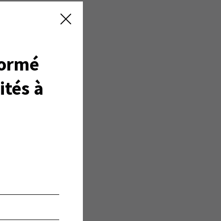
ge
an-
ée.
formé
ités à
ant
pher
chez