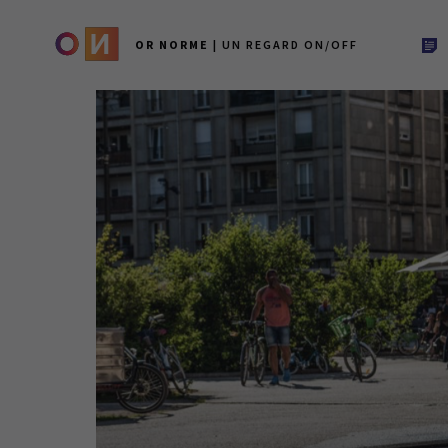
OR NORME
| UN REGARD ON/OFF