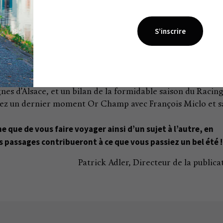
es pour une histoire qui vous touchera au cœur.
athédrale et vous voilà boulevard de… Strasbourg, mais à
ojet fou de Mélanie et Frédéric Biessy.
ouvenir de nos années sombres et comprendrez pourquoi le
 pourra désormais trébucher sur notre passé.
 de passage elle aussi ? Le parti-pris de Thierry Jobard sur l
e sujet.
gnes d’Alsace, et un bilan de la formidable saison du Racin
rez un dernier moment Or Champ avec François Miclo et s
 que de vous faire voyager ainsi d’un sujet à l’autre, en
s passages contribueront à ce que vous passiez un bel été !
Patrick Adler, Directeur de la publica