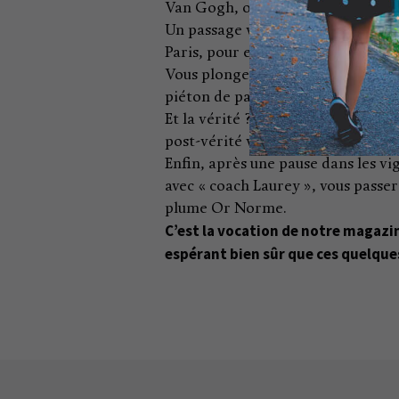
Van Gogh, ou encore dans les Vosg
Un passage vers les ruches de la c
Paris, pour entrer à la Scala, le pr
Vous plongerez ensuite dans le s
piéton de passage dans notre ville
Et la vérité ? Est-elle simplement
post-vérité vous interpellera sur l
Enfin, après une pause dans les vi
avec « coach Laurey », vous passe
plume Or Norme.
C’est la vocation de notre magazine
espérant bien sûr que ces quelque