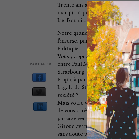
Trente ans après 1989, Catherine
marquant pour elle comme pour la 
Luc Fournier, ses expériences pas
Notre grande enquête vous fera pa
l’inverse, puisque bien sûr en mat
Politique.
Vous y apprécierez sans doute le 
entre Paul Meyer, adjoint au comm
PARTAGER
Strasbourg.
Et qui, à part Or Norme, peut ens
Légale de Strasbourg avant d’évo
société ?
Mais votre voyage est loin de se t
de vous arrêter chez Antonia de R
passage vers la musique et les arts
Giroud avant de scruter la streetar
sans doute pas ; et puis, avec Or 