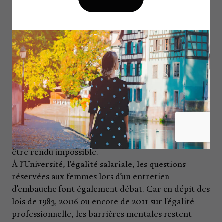
«
Ces questions se posent dès le collège, au moment où
les gamins doivent se positionner quant à leur choix
d’orientation
», note Cécile qui voit bien que des
freins persistent. «
Les collégiens ne vont pas aller
dans le détail mais vont associer des métiers à des
genres. Notre rôle est alors de leur demander ce qui
relève selon eux d’un métier d’homme ou de femme. Et
lorsque l’on commence à entrer dans la déconstruction,
ceux-ci se rendent compte qu’un homme peut
travailler dans le milieu des soins, une femme dans
celui de l’industrie, de la logistique
». Que,
finalement, rien n’a vocation à être déterminé, à
être rendu impossible.
À l’Université, l’égalité salariale, les questions
réservées aux femmes lors d’un entretien
d’embauche font également débat. Car en dépit des
lois de 1983, 2006 ou encore de 2011 sur l’égalité
professionnelle, les barrières mentales restent