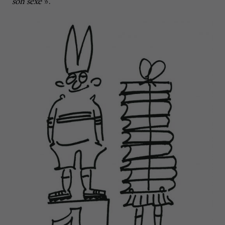
son sexe
».