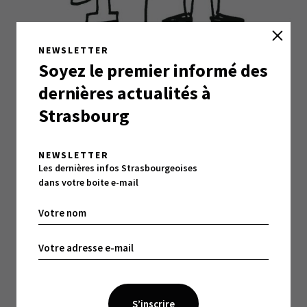
NEWSLETTER
Soyez le premier informé des
dernières actualités à
Strasbourg
Sur 87 familles professionnelles, 12
NEWSLETTER
destinées aux femmes
Les dernières infos Strasbourgeoises
dans votre boite e-mail
Pourquoi une fille ne pourrait-elle pas travailler
comme ingénieure informatique, développeur,
cariste? Pourquoi un garçon ne pourrait-il pas être
secrétaire de direction ? Pourquoi sur 87 familles
professionnelles, 12, seulement, devraient
continuer à n’être principalement destinées qu’aux
femmes ?