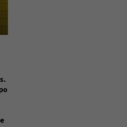
s.
xpo
te