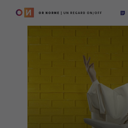
OR NORME
| UN REGARD ON/OFF