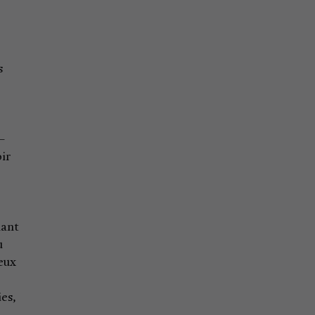
s
–
oir
nant
u
eux
es,