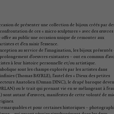
ccasion de présenter une collection de bijoux créés par de
la confrontation de ces « micro sculptures » avec des œuvres
le offre au public une occasion unique de remonter aux
istes et d’en saisir l’essence.
’exception au service de l’imagination, les bijoux présentés 
ou prolongement d’oeuvres existantes – ont en commun d’av
stes à leur histoire personnelle et/ou artistique.
mbolique sont les champs explorés par les artistes dans
 infinies (Thomas BAYRLE), l’autel des « Dieux des petites
tecteurs Anatolien (Osman DINC), le drapé baroque deve
ORLAN) ou le trait qui prenant vie en se mélangeant à l’ea
) sont autant d’œuvres, manifestes de cette volonté de mi
igines.
 remarquables et pour certaines historiques – photographi