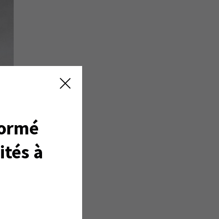
formé
ités à