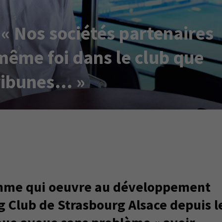
« Nos sociétés partenaires
même foi dans le club que
tribunes… »
mme qui oeuvre au développement
 Club de Strasbourg Alsace depuis l