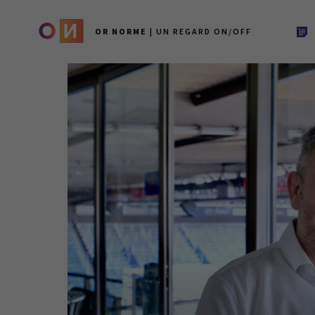
OR NORME
| UN REGARD ON/OFF