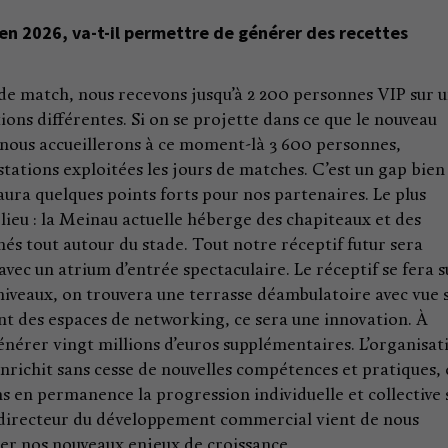
en 2026, va-t-il permettre de générer des recettes
r de match, nous recevons jusqu’à 2 200 personnes VIP sur 
ons différentes. Si on se projette dans ce que le nouveau
 nous accueillerons à ce moment-là 3 600 personnes,
tations exploitées les jours de matches. C’est un gap bien
aura quelques points forts pour nos partenaires. Le plus
 lieu : la Meinau actuelle héberge des chapiteaux et des
és tout autour du stade. Tout notre réceptif futur sera
avec un atrium d’entrée spectaculaire. Le réceptif se fera s
 niveaux, on trouvera une terrasse déambulatoire avec vue 
nt des espaces de networking, ce sera une innovation. À
énérer vingt millions d’euros supplémentaires. L’organisat
nrichit sans cesse de nouvelles compétences et pratiques,
en permanence la progression individuelle et collective 
u directeur du développement commercial vient de nous
rer nos nouveaux enjeux de croissance.