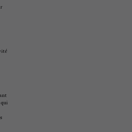
ûr
vité
ant
 qui
s