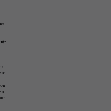
une
 sûr
ur
sur
ion
 en
sur