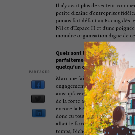
Il n’y avait plus de secteur comme
petite dizaine d’entreprises fidèle
jamais fait défaut au Racing dès 
Nil et d’Espace H et d’une poigné
moindre organisation digne de ce
Quels sont les mots de Marc, pou
parfaitement que le Racing est t
quelqu’un qui possède vos capaci
PARTAGER
Marc me fait part de son engageme
engagement personnel qu’il partag
ainsi qu’avec un cercle d’entrepre
de la forte adhésion des deux colle
encore la Région Alsace, ce qu’il 
donc eu toute de suite la conviction
allait le faire. Je n’ai pas eu le 
temps, l’échéance précise à laquell