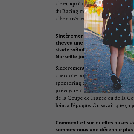
alors, après avoir quitté Sportfive
du Racing me séduisait beaucoup. 
allions réussir…
Sincèrement, on vous aurait alors
cheveu une qualification europé
stade-vélodrome et ses 65 000 s
Marseille jouait une bonne part d
Sincèrement, peut-être… Oui, peut-
anecdote pour appuyer ma réponse 
sponsoring des clauses précises e
prévoyaient noir sur blanc des cla
de la Coupe de France ou de la Cou
loin, à l’époque. On savait que ça 
Comment et sur quelles bases s’
sommes-nous une décennie plus 