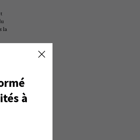
it
du
 la
ûr
formé
ler
ités à
si
it
 ça
teur
is