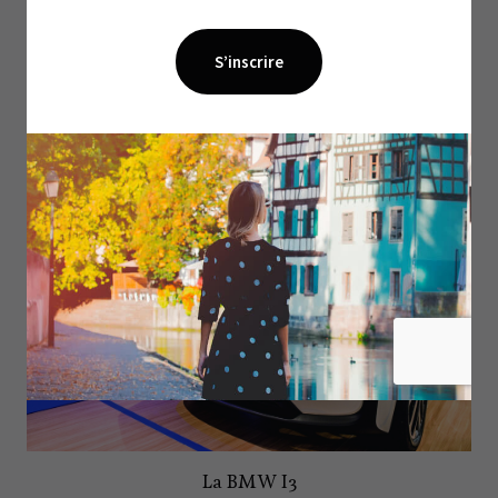
terres alsaciennes naturellement tournées vers le
développement durable.
« En 2017, nous étions
numéro 1 du réseau France sur les ventes de véhicules
électriques, et numéro 2 en 2018, se réjouit le directeur.
Preuve de l’intérêt de notre région. »
La BMW I3