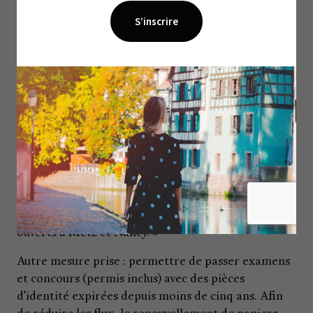
l’attente. En mai 2022, l’État a déployé un plan
d’urgence, avec une enveloppe de 22 millions d’euros
supplémentaires pour ouvrir de nouveaux guichets
dans les communes non dotées de système
biométrique ou soutenir les collectivités dans le
recrutement d’agents en renfort. « Mais ce n’est
pas si facile de recruter, car il faut former les
agents, les profils doivent répondre aux enjeux de
sécurité liés au traitement de données personnelles
», rappelle Djemel Kharradji. Strasbourg a renoncé
à ouvrir pour cette période estivale un centre
temporaire d’activité. « Le recrutement est trop
compliqué, mais dans la Région, deux ont été
ouverts à Metz et Nancy. »
Autre mesure prise : permettre de passer examens
et concours (permis inclus) avec des pièces
d’identité expirées depuis moins de cinq ans. Afin