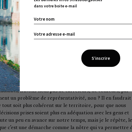
Fuchs « avec moins de 24% de participation, un mouvement
dans votre boite e-mail
à apparaître dans la lumière. Alors oui, bien sûr, il y a u
 résultats, mais cette déception ne résiste pas à l’analyse
ar je sais que nous avons touché énormément de gens. Ma
 de toutes celles et ceux qui nous ont soutenus n’aient pas o
 vote…» À un certain moment, devant cette boule de
 on hasarde la question : « Avez-vous eu le sentiment d’être 
tout aussi assurée : « Il y a de ça, oui. Peut-être sommes-no
 mais vous allez voir, je vous en fais le pari, dans ce genre
 vont faire de plus en plus confiance aux gens qui se présent
iquette politique. Ils vont leur faire confiance pour leur
vité, pour ce qu’ils sont dans la vie de tous les jours.
ndidats, n’avons-nous pas de carreleurs, de coiffeurs, par
nt un problème de représentativité, non ? Il en faudrait
tout soit plus cohérent sur le territoire, pour que nous
décisions prises soient plus en adéquation avec les gens et
te un peu en avance sur notre temps, mais je le répète, l
ue c’est une démarche comme la nôtre qui va permettre 