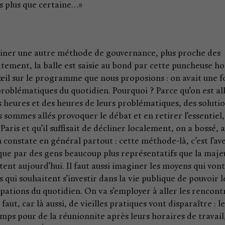
uis plus que certaine…»
aginer une autre méthode de gouvernance, plus proche des
tement, la balle est saisie au bond par cette puncheuse ho
 d’œil sur le programme que nous proposions : on avait une f
 problématiques du quotidien. Pourquoi ? Parce qu’on est all
s heures et des heures de leurs problématiques, des soluti
sommes allés provoquer le débat et en retirer l’essentiel,
ris et qu’il suffisait de décliner localement, on a bossé, 
n constate en général partout : cette méthode-là, c’est l’av
n que par des gens beaucoup plus représentatifs que la maj
tent aujourd’hui. Il faut aussi imaginer les moyens qui vont
qui souhaitent s’investir dans la vie publique de pouvoir l
cupations du quotidien. On va s’employer à aller les rencont
 faut, car là aussi, de vieilles pratiques vont disparaître : l
mps pour de la réunionnite après leurs horaires de travail, 