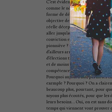
C’est évident » réplique Fanny 
comme le nôtre a forcément du mal 
forme de déception à la lecture des
objective de ce qui s’est passé. C
réelle déception est que beaucoup
aller jusqu’au bout au moment du
conviction et sa clarté d’analyse,
pionnière ? ». Et la réponse fuse, 
d’ailleurs arrivés un peu trop tôt,
d’élections très locales, les gens
et de moins en moins regarder l’ét
compétence, pour leur représentati
Pourquoi aujourd’hui, parmi les ca
exemple ? Pourquoi ? On a claireme
beaucoup plus, pourtant, pour que 
soyons plus écoutés, pour que les 
leurs besoins… Oui, on est sans dou
temps qui viennent vont prouver q