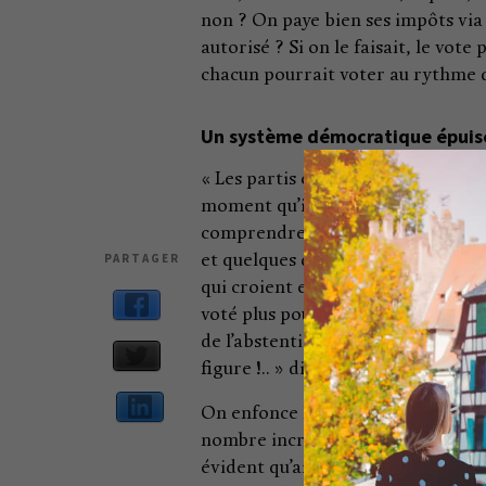
non ? On paye bien ses impôts via 
autorisé ? Si on le faisait, le vot
chacun pourrait voter au rythme 
Un système démocratique épui
« Les partis ont fini par ne plus no
moment qu’ils ne nous écoutent plu
comprendre le pourcentage monume
PARTAGER
et quelques qui sont allés voter 
qui croient encore que le système 
voté plus pour un parti que pour u
de l’abstention, mais qui, de tout
figure !.. » dit Fanny avec force.
On enfonce le clou : ce système, é
nombre incroyable d’abstentionniste
évident qu’ainsi, dans ces conditi