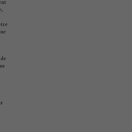
ent
e,
otre
 ne
 de
us
is