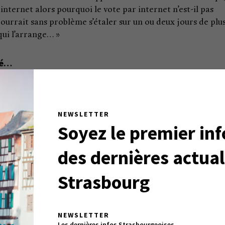
internet alors pourquoi le vote par internet n’est-il pas
e pourrait sans problème s’étaler sur un ou deux jours de plus
qui l’arrange… »
sé…
us donner envie de les écouter et de les suivre. Et ça fait u
s non plus. Pas la peine d’aller chercher plus loin pour
ntal de l’abstention. L’immense majorité des quelque 
NEWSLETTER
sont sinon des encartés du moins des sympathisants ou des 
Soyez le premier in
partisan peut répondre aux enjeux d’un scrutin local. Ils o
n candidat. Ces mêmes partis qui se désolent officielleme
des dernières actual
e façon, sont quand même gagnants. Dans tous les cas de
Strasbourg
puisé, qui finit par survivre en se nourrissant finalement d
s a tout intérêt, au fond, à ce que rien ne change. Car il
NEWSLETTER
ons, des démarches telles qu’OSONS+ peinent à émerger. «
Les dernières infos Strasbourgeoises