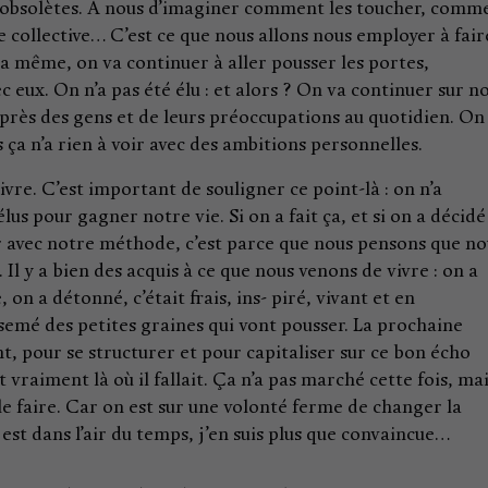
 obsolètes. À nous d’imaginer comment les toucher, comm
e collective… C’est ce que nous allons nous employer à fair
la même, on va continuer à aller pousser les portes,
eux. On n’a pas été élu : et alors ? On va continuer sur n
près des gens et de leurs préoccupations au quotidien. On
 ça n’a rien à voir avec des ambitions personnelles.
ivre. C’est important de souligner ce point-là : on n’a
us pour gagner notre vie. Si on a fait ça, et si on a décidé
er avec notre méthode, c’est parce que nous pensons que no
 Il y a bien des acquis à ce que nous venons de vivre : on a
on a détonné, c’était frais, ins- piré, vivant et en
emé des petites graines qui vont pousser. La prochaine
t, pour se structurer et pour capitaliser sur ce bon écho
t vraiment là où il fallait. Ça n’a pas marché cette fois, ma
r le faire. Car on est sur une volonté ferme de changer la
est dans l’air du temps, j’en suis plus que convaincue…