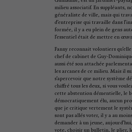
Guillaumé, est un jardinier-paysagi
milieu associatif. En suppléants,
généraliste de ville, mais qui tr
d’entreprise qui travaille dans l’i
formée, il y a eu plein de gens au
l’essentiel était de mettre en œu
Fanny reconnait volontiers qu’elle n’
chef de cabinet de Guy-Dominique 
aussi été son attachée parlement
les arcanes de ce milieu. Mais il s
s’apercevoir que notre système de
chiffré tous les deux, si vous voule
cette abstention démentielle, le bi
démocratiquement élu, aucun proble
que je critique vertement le systè
sont pas allés voter, il y a au moi
demander à un jeune, aujourd’hui
vote, choisir un bulletin, le plier