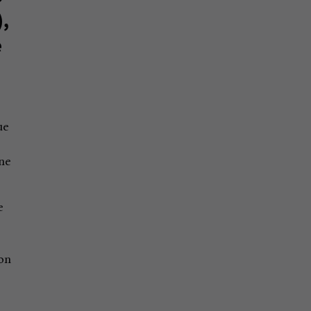
),
e
ue
nne
e
e
 on