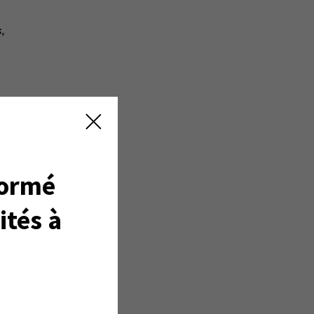
,
n
23%
gens
formé
nt
nt
ités à
u
 est