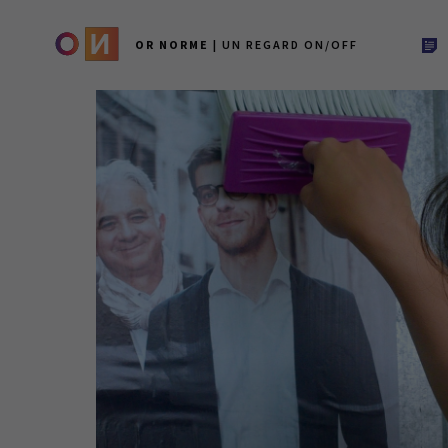
OR NORME
| UN REGARD ON/OFF