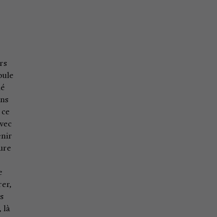
rs
oule
é
ons
 ce
avec
enir
eure
e
rer,
es
là