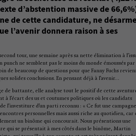
texte d’abstention massive de 66,6%
gine de cette candidature, ne désarm
e l’avenir donnera raison à ses
cond tour, une semaine après sa nette élimination à l’iss
on punch ne semblent pas le moins du monde émoussés par
 besoin de beaucoup de questions pour que Fanny Fuchs revie
es solides conclusions. En pensant déjà à l’avenir…
e de battante, elle analyse tout le positif de cette aventur
̀ l’écart des us et coutumes politiques où les candidats
r de l’investiture d’un parti reconnu : « Ce fut une campagn
 rencontres personnelles mais aussi riche au quotidien, car
mplement un binôme qui concourait. Nous présentions une
 qui se présentait à mes côtés dans le binôme, Martin