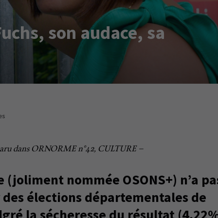
Fuchs, son audace, sa
es
 paru dans ORNORME n°42, CULTURE –
te (joliment nommée OSONS+) n’a pa
r des élections départementales de
lgré la sécheresse du résultat (4,22