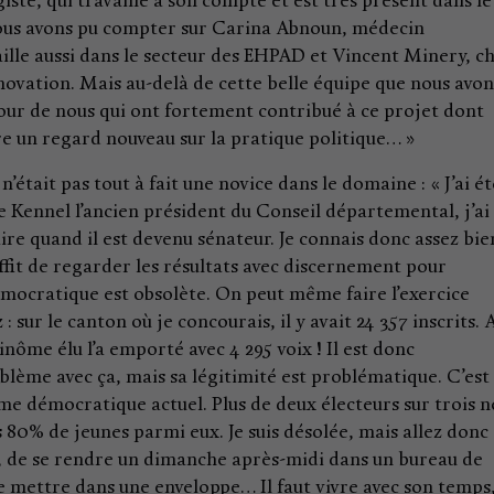
ste, qui travaille à son compte et est très présent dans le
 nous avons pu compter sur Carina Abnoun, médecin
availle aussi dans le secteur des EHPAD et Vincent Minery, c
nnovation. Mais au-delà de cette belle équipe que nous avon
tour de nous qui ont fortement contribué à ce projet dont
vre un regard nouveau sur la pratique politique… »
était pas tout à fait une novice dans le domaine : « J’ai éte
Kennel l’ancien président du Conseil départemental, j’ai
aire quand il est devenu sénateur. Je connais donc assez bie
uffit de regarder les résultats avec discernement pour
́mocratique est obsolète. On peut même faire l’exercice
z : sur le canton où je concourais, il y avait 24 357 inscrits. 
nôme élu l’a emporté avec 4 295 voix ! Il est donc
̀me avec ça, mais sa légitimité est problématique. C’est l
me démocratique actuel. Plus de deux électeurs sur trois n
ns 80% de jeunes parmi eux. Je suis désolée, mais allez donc
, de se rendre un dimanche après-midi dans un bureau de
, le mettre dans une enveloppe… Il faut vivre avec son temps