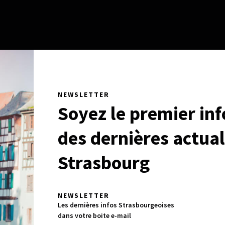
NEWSLETTER
Soyez le premier in
des dernières actual
Strasbourg
NEWSLETTER
 la finale, Jean-Luc Fournier a rencontré Denis Naegelen,
Les dernières infos Strasbourgeoises
t Directeur du tournoi depuis 2010, afin de tirer le bilan
dans votre boite e-mail