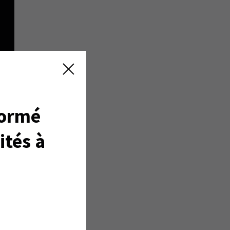
formé
ités à
 de