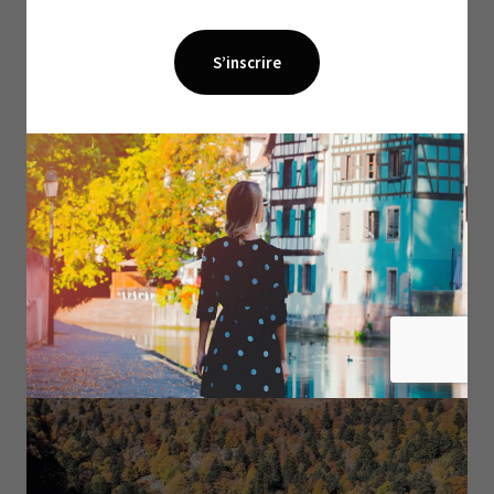
découvrir un lac enchanté
”. Ces points d’intérêt
permettent de rythmer la randonnée et de
permettre aux enfants de se repérer dans le temps
et dans l’espace. Si vous ne leur racontez pas que le
château fort se trouve à la moitié du chemin, il sera
plus difficile de les motiver pour retourner à la
voiture…