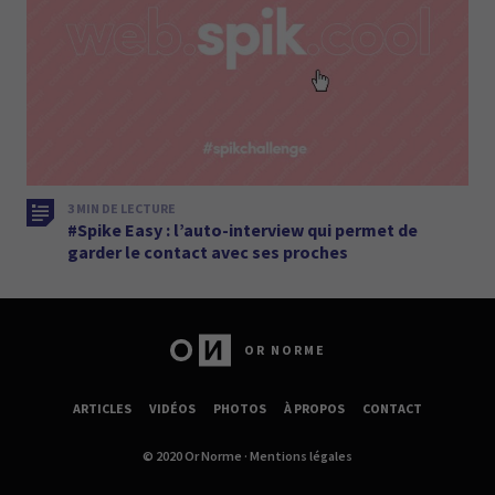
3 MIN DE LECTURE
#Spike Easy : l’auto-interview qui permet de
garder le contact avec ses proches
OR NORME
ARTICLES
VIDÉOS
PHOTOS
À PROPOS
CONTACT
© 2020 Or Norme ·
Mentions légales