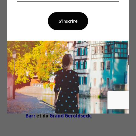
Le retour s’effectue par le même chemin, sans faire
Terminez la
de détour par le Grand Geroldseck.
randonnée en pénétrant dans l’enceinte du château
du Haut-Barr.
Cette forteresse de grès abrite
toujours sa chapelle romane et un restaurant du
début XXe siècle où vous pourrez récompenser vos
Ne manquez pas la
efforts à l’ombre des parasols.
vue unique sur la plaine d’Alsace
depuis l’ancien
chemin de ronde ou le Pont du Diable qui relie les
pitons rocheux.
⇒ En savoir plus sur les châteaux du
Haut-
Barr
et du
Grand Geroldseck
.