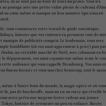
étro, ils ne sont pas au bout de leurs surprises. Vous les
z au passage avec une petite valise pleine de cadeaux d’Als
haud au cœur même si manque un bon munster (qui n’aurait
nes).
lé, vous commencez votre travail de guide touristique,
Shibuya, histoire que vos visiteurs en prennent tout de sui
 et musique de publicités compris. Le lendemain, vous avez
temple bouddhiste (où vos amis apprennent à prier) puis pa
ébahis, un véritable marché de Noël, avec cabanons en bo
ur le dépaysement, vos amis repasseront même si sur le cou
ns cette ambiance qui vous rappelle Strasbourg. Vos amis o
veau fuseau horaire et vous marchez beaucoup, tout le mon
ù, même à l’autre bout du monde, la magie opère et où vou
it-là, pas de baeckeoffe, mais un riz au curry qui réveille l
25 vous aviez prévu une surprise (votre cadeau aux jeunes
 Tokyo, histoire de retourner un peu en enfance. Succès