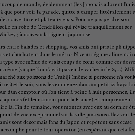
eaucoup de monde, évidemment (les Japonais adorent l’uni
à que pour voir la parade, quitte à camper littéralement 
able, couverture et plateau-repas. Pour ne pas perdre son
selle en robe de Cendrillon qui révise tranquillement ses
Mickey ; à nouveau la rigueur japonaise.
urs entre balades et shopping, vos amis ont pris le pli nipp
ors et chuchotent dans le métro. Niveau régime alimentair
enu type avec même de vrais coups de cœur comme ces desse
la crème (vu que l’on n’avait pas eu de vacherin le 24…). Mil
 marché aux poissons de Tsukiji (même si personne n’a voul
es) et le soir, vous les emmenez dans un petit izakaya lo
our d’un comptoir où l’on tient à peine à huit personnes, ils
es Japonais (et leur amour pour la France) et comprennent 
aire là. Fin de semaine, vous montez avec eux au dernier é
oint de vue exceptionnel sur la ville puis vous allez voir le
 amis sont désormais fans du Japon et répètent sans cesse :
 accomplie pour le tour operator (en espérant que cela fe