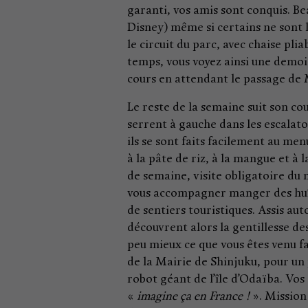
garanti, vos amis sont conquis. B
Disney) même si certains ne sont l
le circuit du parc, avec chaise pli
temps, vous voyez ainsi une demoi
cours en attendant le passage de 
Le reste de la semaine suit son co
serrent à gauche dans les escalat
ils se sont faits facilement au m
à la pâte de riz, à la mangue et à 
de semaine, visite obligatoire du
vous accompagner manger des huîtr
de sentiers touristiques. Assis aut
découvrent alors la gentillesse d
peu mieux ce que vous êtes venu f
de la Mairie de Shinjuku, pour un p
robot géant de l’île d’Odaïba. Vos
«
imagine ça en France !
». Mission