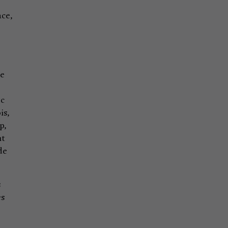
ace,
te
rc
is,
p,
nt
de
s
es