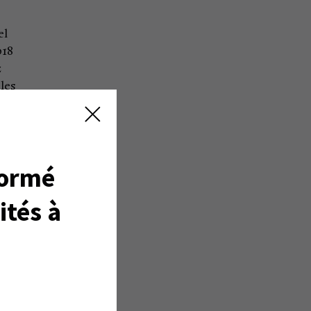
el
018
z
les
nt
ol
us
formé
ités à
s
 ici