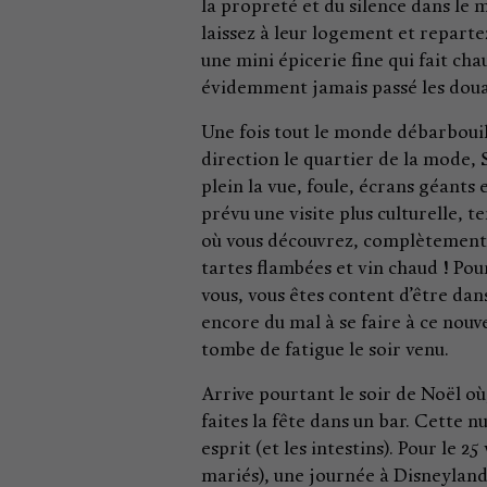
la propreté et du silence dans le m
laissez à leur logement et reparte
une mini épicerie fine qui fait c
évidemment jamais passé les doua
Une fois tout le monde débarbouil
direction le quartier de la mode, 
plein la vue, foule, écrans géants
prévu une visite plus culturelle, 
où vous découvrez, complètement 
tartes flambées et vin chaud ! Po
vous, vous êtes content d’être da
encore du mal à se faire à ce nou
tombe de fatigue le soir venu.
Arrive pourtant le soir de Noël o
faites la fête dans un bar. Cette nu
esprit (et les intestins). Pour le 
mariés), une journée à Disneyland