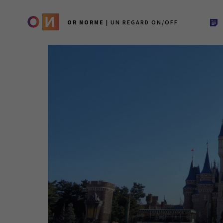
OR NORME
| UN REGARD ON/OFF