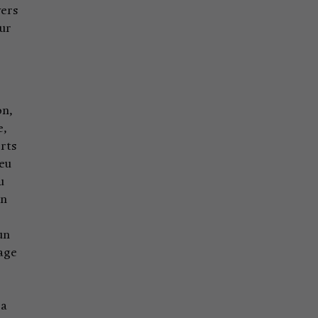
vers
sur
on,
e,
rts
ieu
u
in
un
tage
ra