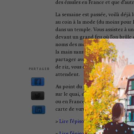
des émules en France et que d’aut
La semaine est passée, voilà déjà 
au coin à la mode (du moins pour l
dans un temple. Vous assistez à un
devant un grand feu où l’on brûle d
noms des morts (ceux qu’on leur d
la main sans oser parler quand so
partager avec eux le premier saké d
de riz, vous décidez d’aller contin
PARTAGER
attendent.
Au point du jour, après avoir récup
sur le quai, direction l’aéroport. 
ou en France. De retour chez vous,
carte de vœux d’amis tokyoïtes (l
>
Lire l’épisode 1
>
Lire l’épisode 2