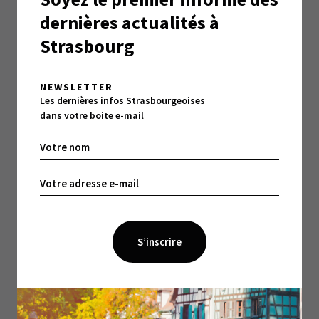
marché aux puces organisé dans l’enceinte d’un
dernières actualités à
temple … Lieux de culte mais aussi lieux de vie et
Strasbourg
qui sait même d’ailleurs se moderniser. Le week-end
dernier vous avez ainsi prié devant un automate de
Enma , le dieu des Enfers qui après que vous ayez
NEWSLETTER
Les dernières infos Strasbourgeoises
jetez une pièce, vous a gratifié d’une prière sous
dans votre boite e-mail
forme de show son et lumière. À quand l’amulette
clé USB ?
>
Lire l’épisode 1
>
Lire l’épisode 2
>
Lire l’épisode 3
>
Lire l’épisode 4
>
Lire l’épisode 5
> Lire l’épisode 6