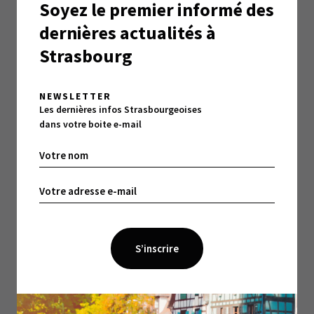
Soyez le premier informé des
>
Lire l’épisode 13
dernières actualités à
>
Lire l’épisode 14
Strasbourg
>
Lire l’épisode 15
NEWSLETTER
>
Lire l’épisode 16
Les dernières infos Strasbourgeoises
dans votre boite e-mail
>
Lire l’épisode 17
>
Lire l’épisode 18
>
Lire l’épisode 19
>
Lire l’épisode 20
>
Lire l’épisode 21
>
Lire l’épisode 22
>
Lire l’épisode 23